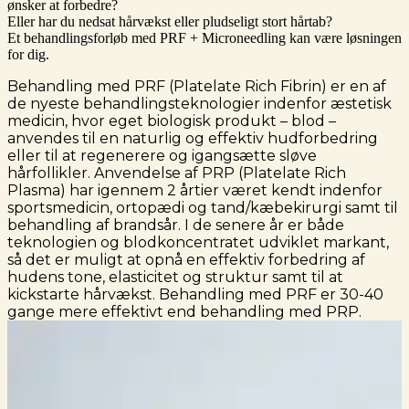
ønsker at forbedre?
Eller har du nedsat hårvækst eller pludseligt stort hårtab?
Et behandlingsforløb med PRF + Microneedling kan være løsningen
for dig.
Behandling med PRF (Platelate Rich Fibrin) er en af
de nyeste behandlingsteknologier indenfor æstetisk
medicin, hvor eget biologisk produkt – blod –
anvendes til en naturlig og effektiv hudforbedring
eller til at regenerere og igangsætte sløve
hårfollikler. Anvendelse af PRP (Platelate Rich
Plasma) har igennem 2 årtier været kendt indenfor
sportsmedicin, ortopædi og tand/kæbekirurgi samt til
behandling af brandsår. I de senere år er både
teknologien og blodkoncentratet udviklet markant,
så det er muligt at opnå en effektiv forbedring af
hudens tone, elasticitet og struktur samt til at
kickstarte hårvækst. Behandling med PRF er 30-40
gange mere effektivt end behandling med PRP.