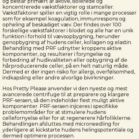
og består primært af aktive, isolerede og
koncentrerede vækstfaktorer og stamceller.
Vækstfaktorer spiller en vigtig rolle i mange processer
som for eksempel koagulation, immunrespons og
opheling af beskadiget væv. Der findes over 100
forskellige vækstfaktorer i blodet og alle har en unik
funktion i forhold til vævsopbygning, herunder
genopbygning af hudens celler, kollagen og elastin.
Behandling med PRF udnytter kroppens aktive
komponenter, og resulterer i foryngelse og
forbedring af hudkvaliteten eller opbygning af de
hårproducerende celler, på en helt naturlig måde.
Dermed er der ingen risiko for allergi, overfølsomhed,
indkapsling eller andre alvorlige bivirkninger.
Hos Pretty Please anvender vi den nyeste og mest
avancerede centrifuge til at preparere og klargøre
PRF-seraen, så den indeholder flest muligt aktive
komponenter. PRF-seraen injiceres i specifikke
problemområder for at stimulere hudens
cellefornyelse eller for at regenerere hårfolliklerne.
Behandlingen afsluttes med microneedling for
yderligere at kickstarte hudens helingspotentiale og
dermed optimere processen.