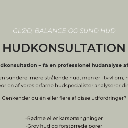
GLØD, BALANCE OG SUND HUD
HUDKONSULTATION
udkonsultation – få en professionel hudanalyse af 
sundere, mere strålende hud, men er i tvivl om, hv
hvor en af vores erfarne hudspecialister analyserer 
Genkender du én eller flere af disse udfordringer?
▫️Rødme eller karsprængninger
▫️Grov hud og forstørrede porer