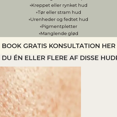
▫️Kreppet eller rynket hud
▫️Tør eller stram hud
▫️Urenheder og fedtet hud
▫️Pigmentpletter
▫️Manglende glød
BOOK GRATIS KONSULTATION HER
DU ÉN ELLER FLERE AF DISSE H