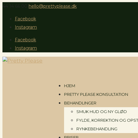
44 14 66 00
hello@prettyplease.dk
Facebook
Instagram
Facebook
Instagram
HJEM
PRETTY PLEASE KONSULTATION
BEHANDLINGER
SMUK HUD OG NY GLØD
FYLDE, KORREKTION OG OPS
RYNKEBEHANDLING
PRISER